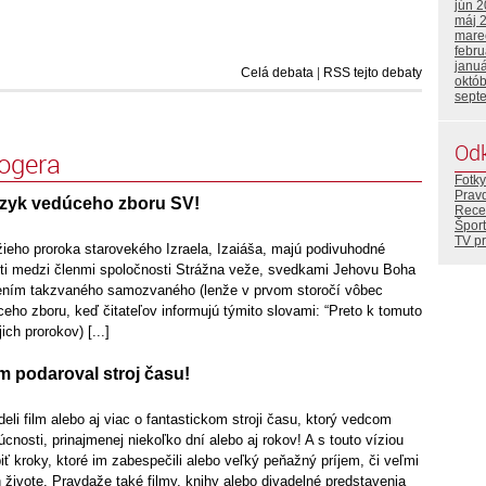
jún 
máj 
mare
febr
janu
Celá debata
|
RSS tejto debaty
októ
sept
Od
logera
Fotky
Prav
azyk vedúceho zboru SV!
Rece
Šport
TV p
žieho proroka starovekého Izraela, Izaiáša, majú podivuhodné
ti medzi členmi spoločnosti Strážna veže, svedkami Jehovu Boha
dením takzvaného samozvaného (lenže v prvom storočí vôbec
eho zboru, keď čitateľov informujú týmito slovami: “Preto k tomuto
ch prorokov) [...]
m podaroval stroj času!
deli film alebo aj viac o fantastickom stroji času, ktorý vedcom
cnosti, prinajmenej niekoľko dní alebo aj rokov! A s touto víziou
iť kroky, ktoré im zabespečili alebo veľký peňažný príjem, či veľmi
 živote. Pravdaže také filmy, knihy alebo divadelné predstavenia