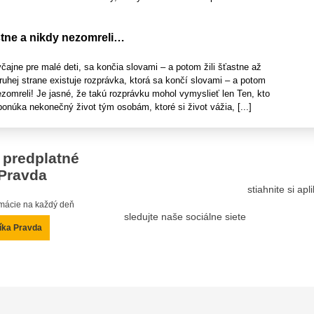
stne a nikdy nezomreli…
ajne pre malé deti, sa končia slovami – a potom žili šťastne až
hej strane existuje rozprávka, ktorá sa končí slovami – a potom
nezomreli! Je jasné, že takú rozprávku mohol vymyslieť len Ten, kto
 ponúka nekonečný život tým osobám, ktoré si život vážia, [...]
 predplatné
Pravda
stiahnite si ap
ormácie na každý deň
sledujte naše sociálne siete
íka Pravda