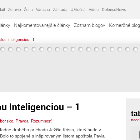
tail
Zdravie
Žena
Varecha
Záhrada
Užitočná
Video
DefenceNews
lánky
Najkomentovanejšie články
Zoznam blogov
Komerčné blog
ou Inteligenciou - 1
u Inteligenciou – 1
ta
tabor
aborisko
,
Pravda
,
Rozumnosť
hľadne druhého príchodu Ježiša Krista, ktorý bude v
Bolo to spojené s inšpirovaným listom apoštola Pavla