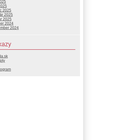
2025
2025
c 2025
uár 2025
ár 2025
ber 2024
ember 2024
kazy
da.sk
pty
rogram