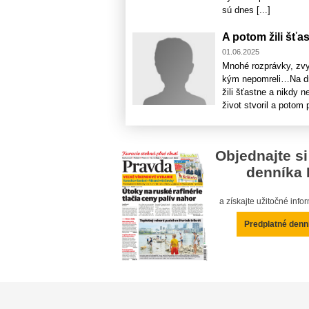
sú dnes [...]
A potom žili šťa
01.06.2025
Mnohé rozprávky, zvyč
kým nepomreli…Na dru
žili šťastne a nikdy 
život stvoril a potom
Objednajte si
denníka 
a získajte užitočné inf
Predplatné denn