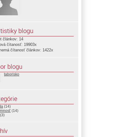
tistiky blogu
t článkov: 14
ová čítanosť: 19903x
merná čítanosť článkov: 1422x
or blogu
taborisko
egórie
da
(14)
mnosť
(14)
(3)
hív