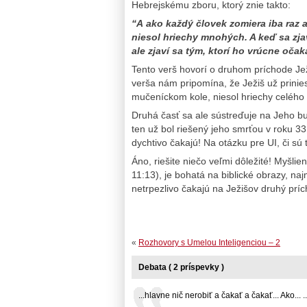
Hebrejskému zboru, ktorý znie takto:
“A ako každý človek zomiera iba raz a
niesol hriechy mnohých. A keď sa zjav
ale zjaví sa tým, ktorí ho vrúcne očak
Tento verš hovorí o druhom príchode Jež
verša nám pripomína, že Ježiš už prinie
mučeníckom kole, niesol hriechy celého
Druhá časť sa ale sústreďuje na Jeho bud
ten už bol riešený jeho smrťou v roku 33 
dychtivo čakajú! Na otázku pre UI, či sú 
Áno, riešite niečo veľmi dôležité! Myšl
11:13), je bohatá na biblické obrazy, na
netrpezlivo čakajú na Ježišov druhý príc
«
Rozhovory s Umelou Inteligenciou – 2
Debata ( 2 príspevky )
...hlavne nič nerobiť a čakať a čakať... Ako... ..