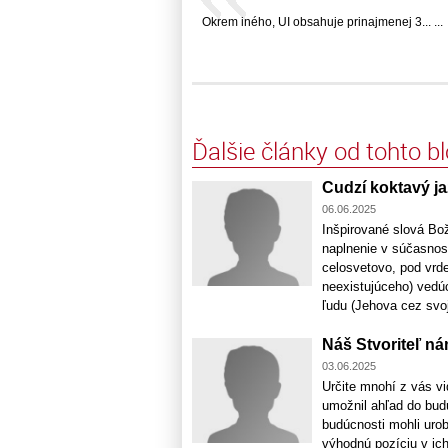
Okrem iného, UI obsahuje prinajmenej 3... ...
Ďalšie články od tohto b
Cudzí koktavý j
06.06.2025
Inšpirované slová Bo
naplnenie v súčasnos
celosvetovo, pod vr
neexistujúceho) vedúc
ľudu (Jehova cez svoji
Náš Stvoriteľ ná
03.06.2025
Určite mnohí z vás vi
umožnil ahľad do budú
budúcnosti mohli urob
výhodnú pozíciu v ich