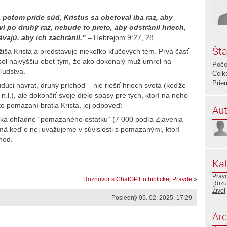
 potom príde súd, Kristus sa obetoval iba raz, aby
í po druhý raz, nebude to preto, aby odstránil hriech,
ávajú, aby ich zachránil.”
– Hebrejom 9:27, 28.
Šta
iša Krista a predstavuje niekoľko kľúčových tém. Prvá časť
sol najvyššiu obeť tým, že ako dokonalý muž umrel na
Poče
 ľudstva.
Celk
Prie
úci návrat, druhý príchod – nie riešiť hriech sveta (keďže
n.l.), ale dokončiť svoje dielo spásy pre tých, ktorí na neho
to pomazaní bratia Krista, jej odpoveď:
Aut
ienka ohľadne “pomazaného ostatku“ (7 000 podľa Zjavenia
jmä keď o nej uvažujeme v súvislosti s pomazanými, ktorí
hod.
Kat
Prav
Rozhovor s ChatGPT o biblickej Pravde
»
Rozu
Život
Posledný 05. 02. 2025, 17:29
Arc
.