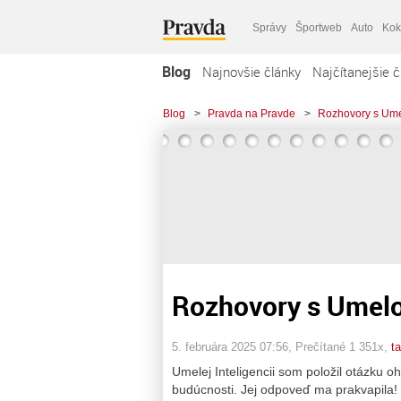
Správy
Športweb
Auto
Kok
Blog
Najnovšie články
Najčítanejšie č
Blog
>
Pravda na Pravde
>
Rozhovory s Umel
Rozhovory s Umelo
5. februára 2025 07:56
, Prečítané 1 351x,
t
Umelej Inteligencii som položil otázku o
budúcnosti. Jej odpoveď ma prakvapila! 